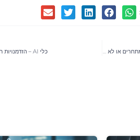
GPT-4o: המודל החדש של OpenAI – משאיר עשן למתחרים או לא כל כך?
כלי AI – הזדמנויות חדשות או צמצום כוח אדם?
ו