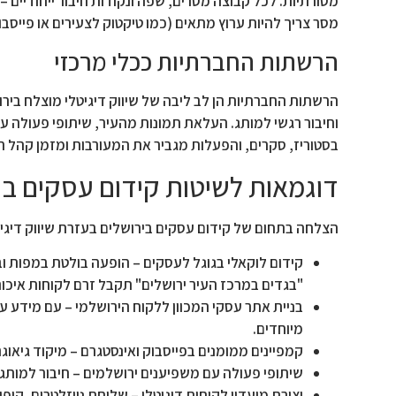
מסורתיות. לכל קבוצה מסרים, שפה ונקודות חיבור ייחודיים –
מסר צריך להיות ערוץ מתאים (כמו טיקטוק לצעירים או פייסבו
הרשתות החברתיות ככלי מרכזי
הרשתות החברתיות הן לב ליבה של שיווק דיגיטלי מוצלח ביר
וחיבור רגשי למותג. העלאת תמונות מהעיר, שיתופי פעולה ע
בסטוריז, סקרים, והפעלות מגביר את המעורבות ומזמן קהל 
דוגמאות לשיטות קידום עסקים ביר
הצלחה בתחום של קידום עסקים בירושלים בעזרת שיווק דיגיט
קידום לוקאלי בגוגל לעסקים – הופעה בולטת במפות ו
"בגדים במרכז העיר ירושלים" תקבל זרם לקוחות איכות
בניית אתר עסקי המכוון ללקוח הירושלמי – עם מידע 
מיוחדים.
קמפיינים ממומנים בפייסבוק ואינסטגרם – מיקוד גיאו
שיתופי פעולה עם משפיענים ירושלמים – חיבור למותגים
יצירת מועדון לקוחות דיגיטלי – שליחת ניוזלטרים, קופ