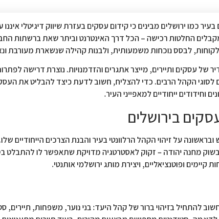
עיר כמו ירושלים מבינים כי קידום עסקים בעזרת שיווק דיגיטלי איננו 
קבלים החלטות רכישה – הכל דרך האינטרנט וביתר שאת ברשתות החבר
לקוחות, לבסס נוכחות משמעותית, ולבנות קהילה שנשארת מעורבת ונא
דיר של עסקים ותיירים, מייצר אתגרים והזדמנויות. נוצרת דרישה לפתרונ
 לסוגי הקהל הרבים. כדי להצליח, חשוב לדעת כיצד להבליט את העסק
 וחידודים ייחודיים למאפייני העיר.
עסקים בירושלים
בראשונה על זיהוי הקהל הרלוונטי בעיר והבנת הצרכים הייחודיים שלו.
שוק מחנה יהודה – זקוק לאסטרטגיה מדויקת שתאפשר לו להתבלט בסב
קיימים ופוטנציאליים, ויצירת מותג ירושלמי אותנטי.
שוב להתחיל בזיהוי ברור של קהל היעד: בני נוער, משפחות, תיירים, סט