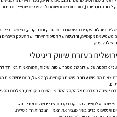
 לדוגמה, סטודנטים מחפשים מבצעים מהירים, בעוד תיירים מתעניינים בח
ק לדור מבוגר יותר), תוכן מותאם ותשומת לב לפרטים שמייצרים חיבור.
ושלים. פעילות עקבית באינסטגרם, פייסבוק וגם טיקטוק, מאפשרת יצי
ם משפיענים מקומיים, והדגשה של הסיפור הייחודי של העסק מייצרים 
חדש לכל עסק.
ושלים בעזרת שיווק דיגיטלי
לי מבוססת על שילוב של מספר שיטות יעילות, המותאמות במיוחד לרוח
בתוצאות החיפוש עבור חיפושים מקומיים. כך למשל, חנות ירושלמית ה
יים.
עדכני ושפה המדברת אל הקהל המקומי. הצגת מיקומים, המלצות מהעיר 
גרפי שמביא לחשיפה מדויקת בקרב תושבי ירושלים וסביבתה.
 ואנשים מוכרים בעיר מגביר את האמון והנוכחות הדיגיטלית.
ונים ומבצעים בלעדיים לתושבי העיר.