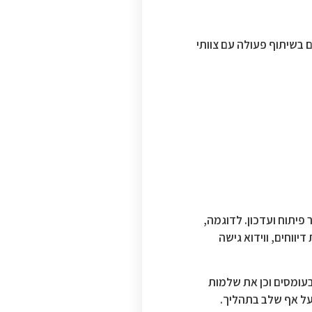
 האפיון, דרך הפיתוח, ועד להטמעה ולעדכונים תקופתיים. בראייה נכונה, צוותי בדיקות QA עובדים בשיתוף פעולה עם צוותי
, או ממשקי מידע פנימיים, שלב בדיקות QA מתבצע בכל מחזור פיתוח ועדכון. לדוגמה,
 יציבות דיווחים, ווידוא גישה
וודאות עמידות בעומסים וכן את שלמות