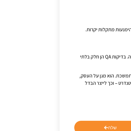
סביבת פיתוח מערכות עסקיות בשוק הישראלי והבינלאומי דורשת היום רמת מקצועיות גבוהה, לצד התחייבות לאיכות, יציבות ואבטחה. בדיקות QA הן חלק בלתי
מפתח להצלחה עסקית מתמשכת. הוא מגן על העסק,
צר חוויית משתמש בטוחה וטובה. כל תהליך מודרני של פיתוח מערכות עסקיות מחייב לאמץ תהליכי בדיקות QA כסטנדרט – וכך לייצר הבדל
שלח