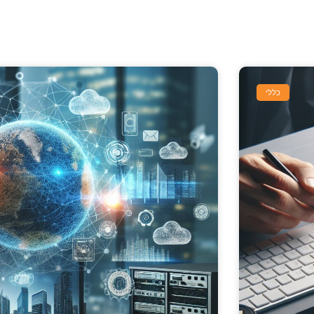
ו
כללי